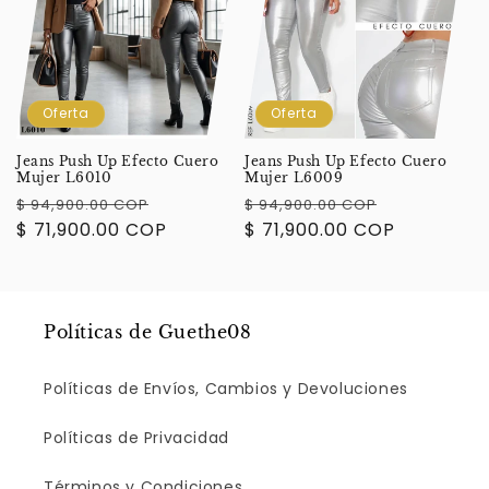
i
ó
n
Oferta
Oferta
:
Jeans Push Up Efecto Cuero
Jeans Push Up Efecto Cuero
Mujer L6010
Mujer L6009
Precio
Precio
Precio
Precio
$ 94,900.00 COP
$ 94,900.00 COP
habitual
$ 71,900.00 COP
de
habitual
$ 71,900.00 COP
de
oferta
oferta
Políticas de Guethe08
Políticas de Envíos, Cambios y Devoluciones
Políticas de Privacidad
Términos y Condiciones