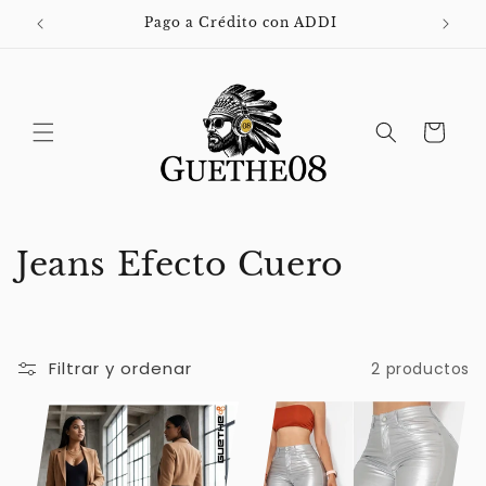
Ir
directamente
ro
Pago a Crédito con ADDI
al contenido
Carrito
C
Jeans Efecto Cuero
o
l
Filtrar y ordenar
2 productos
e
c
c