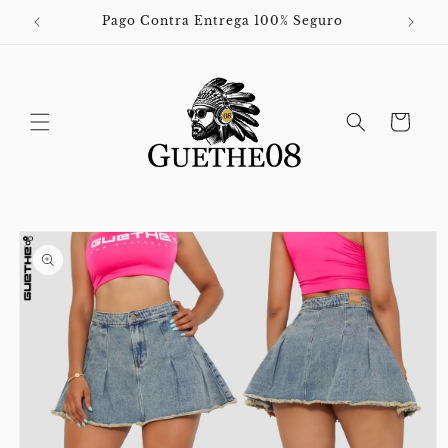
Ir
directamente
Pago Contra Entrega 100% Seguro
al contenido
Carrito
Ir
directamente
a la
información
del producto