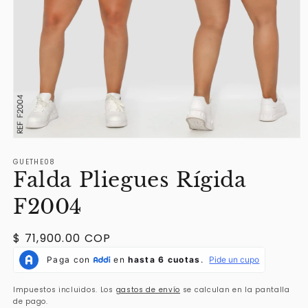
Abrir
elemento
GUETHE08
multimedia
Falda Pliegues Rígida
1
en
una
F2004
ventana
modal
Precio
$ 71,900.00 COP
habitual
Impuestos incluidos. Los
gastos de envío
se calculan en la pantalla
de pago.