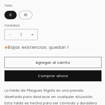
Talla
8
10
Cantidad
Cantidad
Reducir
Aumentar
cantidad
cantidad
para
para
Bajas existencias: quedan 1
Falda
Falda
Pliegues
Pliegues
Rígida
Rígida
Agregar al carrito
F2004
F2004
Comprar ahora
La Falda de Pliegues Rígida es una prenda
diseñada para destacar en cualquier situación.
Esta falda es hecha para ser cómoda y duradera