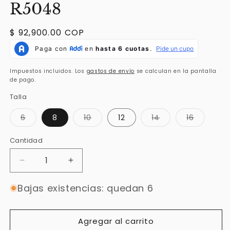
R5048
Precio
$ 92,900.00 COP
habitual
Impuestos incluidos. Los
gastos de envío
se calculan en la pantalla
de pago.
Talla
Variante
Variante
Variante
Variante
6
8
10
12
14
16
agotada
agotada
agotada
agotada
o
o
o
o
no
no
no
no
Cantidad
Cantidad
disponible
disponible
disponible
disponib
Reducir
Aumentar
cantidad
cantidad
para
para
Bajas existencias: quedan 6
Jeans
Jeans
Bota
Bota
Recta
Recta
Agregar al carrito
Semi
Semi