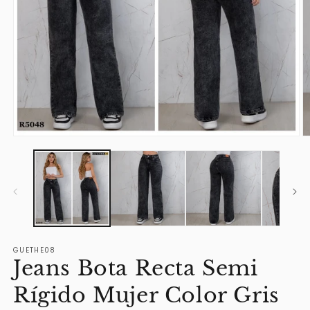
Ab
Abrir
e
elemento
m
multimedia
2
1
e
en
u
una
v
ventana
m
modal
GUETHE08
Jeans Bota Recta Semi
Rígido Mujer Color Gris