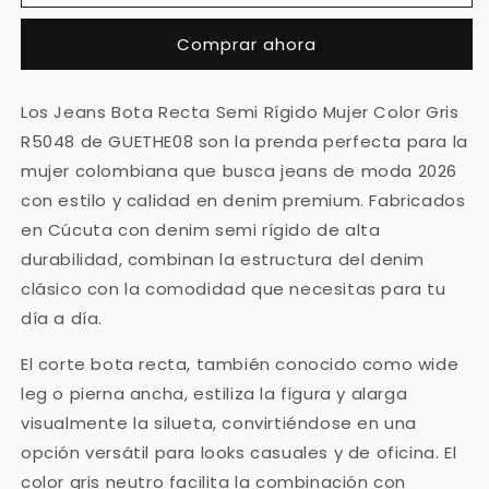
Rígido
Rígido
Comprar ahora
Mujer
Mujer
Color
Color
Gris
Gris
Los Jeans Bota Recta Semi Rígido Mujer Color Gris
R5048
R5048
R5048 de GUETHE08 son la prenda perfecta para la
mujer colombiana que busca jeans de moda 2026
con estilo y calidad en denim premium. Fabricados
en Cúcuta con denim semi rígido de alta
durabilidad, combinan la estructura del denim
clásico con la comodidad que necesitas para tu
día a día.
El corte bota recta, también conocido como wide
leg o pierna ancha, estiliza la figura y alarga
visualmente la silueta, convirtiéndose en una
opción versátil para looks casuales y de oficina. El
color gris neutro facilita la combinación con