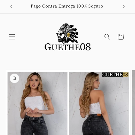
Ir
directamente
Pago Contra Entrega 100% Seguro
al contenido
Carrito
Ir
directamente
a la
información
del producto