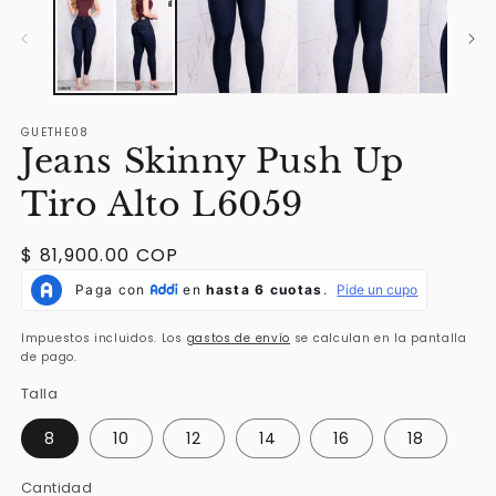
2
e
u
v
m
GUETHE08
Jeans Skinny Push Up
Tiro Alto L6059
Precio
$ 81,900.00 COP
habitual
Impuestos incluidos. Los
gastos de envío
se calculan en la pantalla
de pago.
Talla
8
10
12
14
16
18
Cantidad
Cantidad