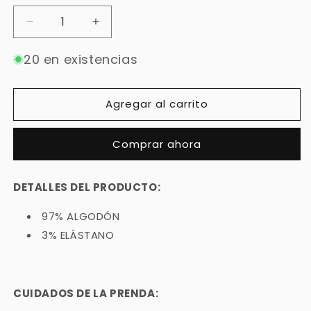
Reducir
Aumentar
cantidad
cantidad
para
para
20 en existencias
Jeans
Jeans
Skinny
Skinny
Push
Push
Agregar al carrito
Up
Up
Tiro
Tiro
Comprar ahora
Alto
Alto
L6059
L6059
DETALLES DEL PRODUCTO:
97% ALGODÓN
3% ELÁSTANO
CUIDADOS DE LA PRENDA: