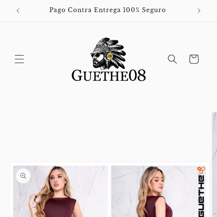
Ir
directamente
Pago Contra Entrega 100% Seguro
al contenido
Carrito
Ir
directamente
a la
información
del producto