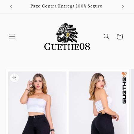
Ir
directamente
Pago Contra Entrega 100% Seguro
al contenido
Carrito
Ir
directamente
a la
información
del producto