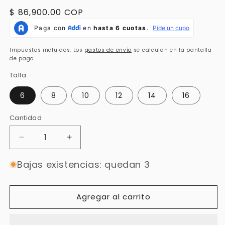
Precio
$ 86,900.00 COP
habitual
Impuestos incluidos. Los
gastos de envío
se calculan en la pantalla
de pago.
Talla
6
8
10
12
14
16
Cantidad
Cantidad
Reducir
Aumentar
cantidad
cantidad
para
para
Bajas existencias: quedan 3
Pantalón
Pantalón
Drill
Drill
Cargo
Cargo
Agregar al carrito
Negro
Negro
DR013
DR013