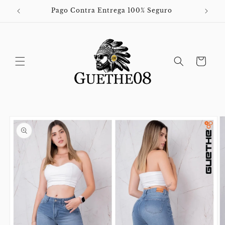
Ir
directamente
Pago Contra Entrega 100% Seguro
al contenido
Carrito
Ir
directamente
a la
información
del producto