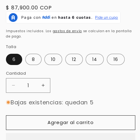
Precio
$ 87,900.00 COP
habitual
Impuestos incluidos. Los
gastos de envío
se calculan en la pantalla
de pago.
Talla
6
8
10
12
14
16
Cantidad
Cantidad
Reducir
Aumentar
cantidad
cantidad
para
para
Bajas existencias: quedan 5
Jeans
Jeans
Bota
Bota
Recta
Recta
Agregar al carrito
Rígido
Rígido
Mujer
Mujer